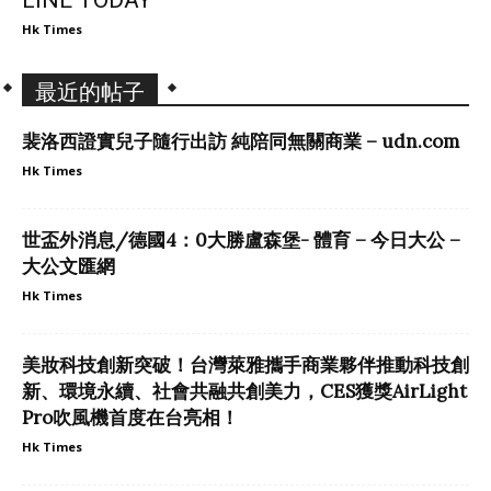
LINE TODAY
Hk Times
最近的帖子
裴洛西證實兒子隨行出訪 純陪同無關商業 – udn.com
Hk Times
世盃外消息/德國4：0大勝盧森堡- 體育 – 今日大公 –
大公文匯網
Hk Times
美妝科技創新突破！台灣萊雅攜手商業夥伴推動科技創
新、環境永續、社會共融共創美力，CES獲獎AirLight
Pro吹風機首度在台亮相！
Hk Times