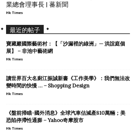
業總會理事長 | 蕃新聞
Hk Times
最近的帖子
寶藏巖國際藝術村：【「沙漏裡的綠洲」— 洪誼庭個
展】 – 非池中藝術網
Hk Times
讀世界百大名廚江振誠新書《工作美學》：我們無法改
變時間的快慢 … – Shopping Design
Hk Times
《盤前掃瞄-國外消息》全球汽車估減產810萬輛；美
恐陷停滯性通膨 – Yahoo奇摩股市
Hk Times