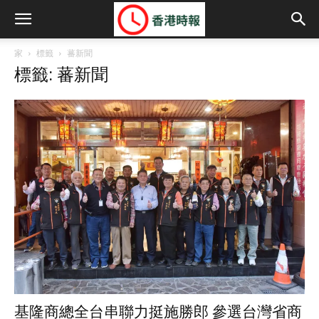
家
標籤
蕃新聞
標籤: 蕃新聞
基隆商總全台串聯力挺施勝郎 參選台灣省商