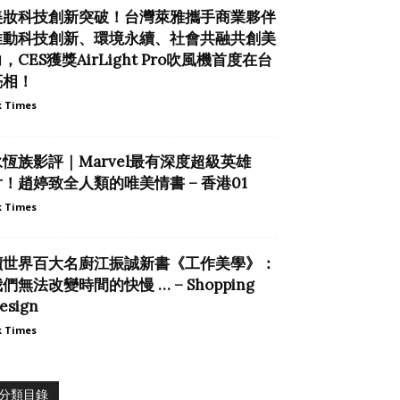
美妝科技創新突破！台灣萊雅攜手商業夥伴
推動科技創新、環境永續、社會共融共創美
，CES獲獎AirLight Pro吹風機首度在台
亮相！
 Times
永恆族影評｜Marvel最有深度超級英雄
片！趙婷致全人類的唯美情書 – 香港01
 Times
讀世界百大名廚江振誠新書《工作美學》：
們無法改變時間的快慢 … – Shopping
esign
 Times
分類目錄