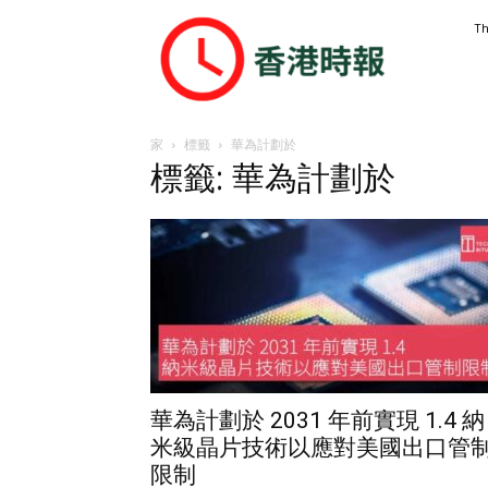
香
Th
港
時
報
家
標籤
華為計劃於
標籤: 華為計劃於
華為計劃於 2031 年前實現 1.4 納
米級晶片技術以應對美國出口管
限制