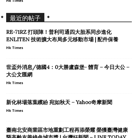
Hk Times
最近的帖子
RE-71RZ 打頭陣！普利司通四大胎系同步進化
ENLITEN 技術擴大布局多元移動市場 | 配件保養
Hk Times
世盃外消息/德國4：0大勝盧森堡- 體育 – 今日大公 –
大公文匯網
Hk Times
新化林場落葉繽紛 宛如秋天 – Yahoo奇摩新聞
Hk Times
臺南北安商業區市地重劃工程再添榮耀 榮獲臺灣健康
暨高齡友善綠色城市獎 | 台灣好新聞 – LINE TODAY