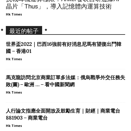
晶片「Thus」，導入記憶體內運算技術
Hk Times
最近的帖子
世界盃2022｜巴西16強前有好消息尼馬有望復出鬥韓
國 – 香港01
Hk Times
馬克龍訪問北京商業訂單多法媒：俄烏戰爭外交任務失
敗(圖) – 歐洲 … – 看中國新聞網
Hk Times
人行論文指應全面開放及鼓勵生育｜財經｜商業電台
881903 – 商業電台
Hk Times