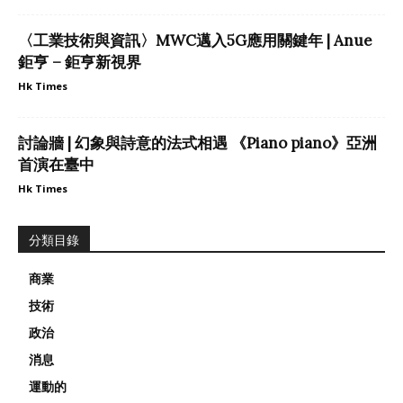
〈工業技術與資訊〉MWC邁入5G應用關鍵年 | Anue
鉅亨 – 鉅亨新視界
Hk Times
討論牆 | 幻象與詩意的法式相遇 《Piano piano》亞洲
首演在臺中
Hk Times
分類目錄
商業
技術
政治
消息
運動的