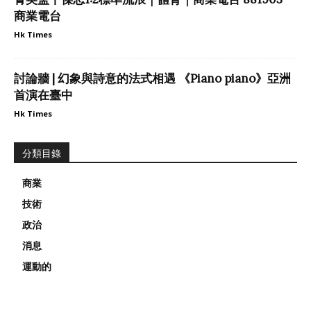
商業電台
Hk Times
討論牆 | 幻象與詩意的法式相遇 《Piano piano》亞洲
首演在臺中
Hk Times
分類目錄
商業
技術
政治
消息
運動的