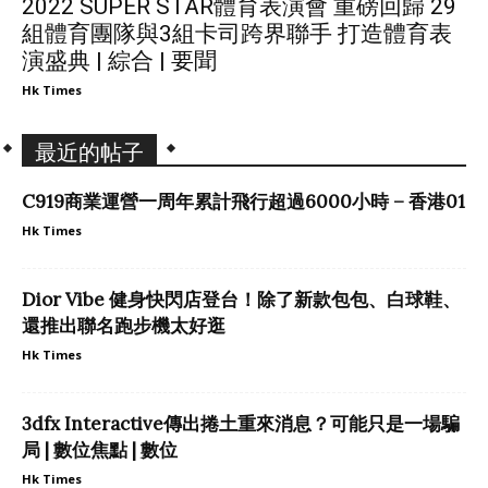
2022 SUPER STAR體育表演會 重磅回歸 29
組體育團隊與3組卡司跨界聯手 打造體育表
演盛典 | 綜合 | 要聞
Hk Times
最近的帖子
C919商業運營一周年累計飛行超過6000小時 – 香港01
Hk Times
Dior Vibe 健身快閃店登台！除了新款包包、白球鞋、
還推出聯名跑步機太好逛
Hk Times
3dfx Interactive傳出捲土重來消息？可能只是一場騙
局 | 數位焦點 | 數位
Hk Times