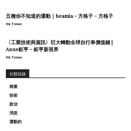
五種你不知道的運動｜heamia – 方格子 – 方格子
Hk Times
〈工業技術與資訊〉巨大轉動全球自行車價值鏈 |
Anue鉅亨 – 鉅亨新視界
Hk Times
分類目錄
商業
技術
政治
消息
運動的