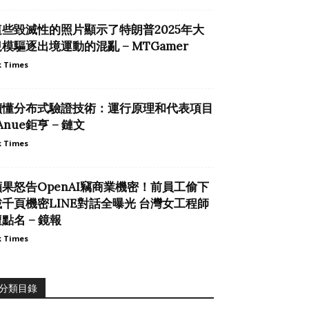
這些毀滅性的照片顯示了特朗普2025年大
模驅逐出境運動的混亂 – MTGamer
 Times
讀懂分布式驗證技術：運行原理和代表項目
 Anue鉅亨 – 鏈文
 Times
蘋果怒告OpenAI竊商業機密！前員工偷下
載千頁機密LINE對話全曝光 台灣女工程師
點名 – 鏡報
 Times
分類目錄