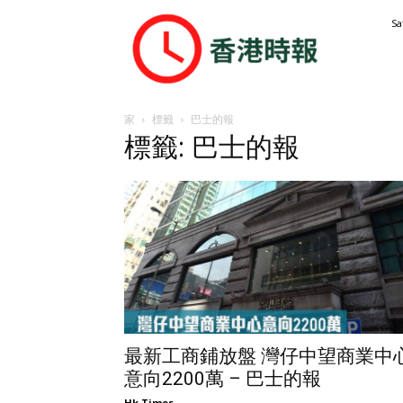
香
Sa
港
時
報
家
標籤
巴士的報
標籤: 巴士的報
最新工商鋪放盤 灣仔中望商業中
意向2200萬 – 巴士的報
Hk Times