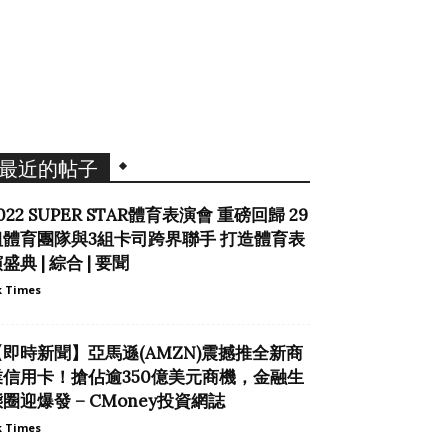
最近的帖子
022 SUPER STAR體育表演會 重磅回歸 29
組體育團隊與3組卡司跨界聯手 打造體育表
盛典 | 綜合 | 要聞
 Times
【即時新聞】亞馬遜(AMZN)震撼推全新商
業信用卡！搶佔逾350億美元商機，金融生
圈迎爆發 – CMoney投資網誌
 Times