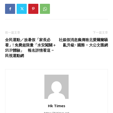
前一篇文章
下一篇文章
全民運動／放暑假「家長必
社媒假消息瘋傳致北愛爾蘭騷
看」! 免費超限量「水安闖關＋
亂升級- 國際 – 大公文匯網
SUP體驗」 報名詳情看這 –
民視運動網
Hk Times