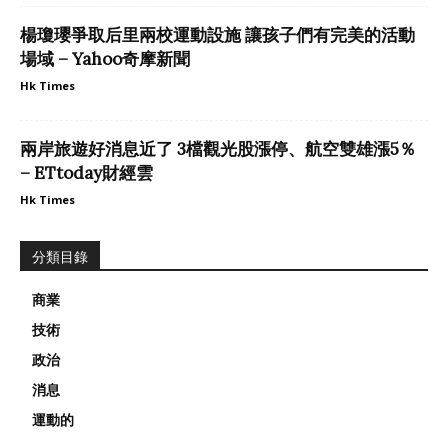
楊瓊瓔爭取后里兩校運動設施 讓孩子們有完美的活動
場域 – Yahoo奇摩新聞
Hk Times
兩岸旅遊好消息近了 3檔觀光股漲停、航空雙雄漲5％
– ETtoday財經雲
Hk Times
分類目錄
商業
技術
政治
消息
運動的