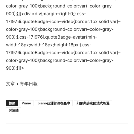
color-gray-100);background-color:var(–color-gray-
900);}]]>div >div{margin-right:0;}.css-
17l976i.quoteBadge-icon–video{border:1px solid var(–
color-gray-100);background-color:var(–color-gray-
900);}.css-17l976i.quoteBadge-avatar{min-
width:18px;width:18px;height:18px;}.css-
17l976i.quoteBadge-icon–video{border:1px solid var(–
color-gray-100);background-color:var(–color-gray-
900);}]]>
文章 • 青年日報
標籤
Piano
piano亞洲首演在臺中
幻象與詩意的法式相遇
討論牆