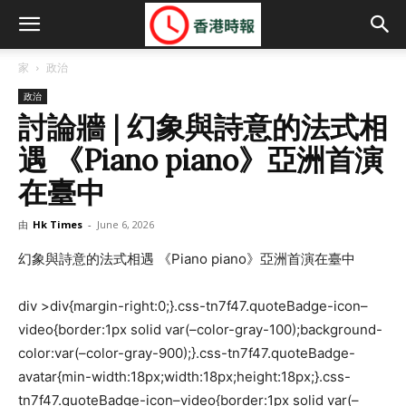
家
政治
政治
討論牆 | 幻象與詩意的法式相
遇 《Piano piano》亞洲首演
在臺中
由
Hk Times
-
June 6, 2026
幻象與詩意的法式相遇 《Piano piano》亞洲首演在臺中
div >div{margin-right:0;}.css-tn7f47.quoteBadge-icon–
video{border:1px solid var(–color-gray-100);background-
color:var(–color-gray-900);}.css-tn7f47.quoteBadge-
avatar{min-width:18px;width:18px;height:18px;}.css-
tn7f47.quoteBadge-icon–video{border:1px solid var(–