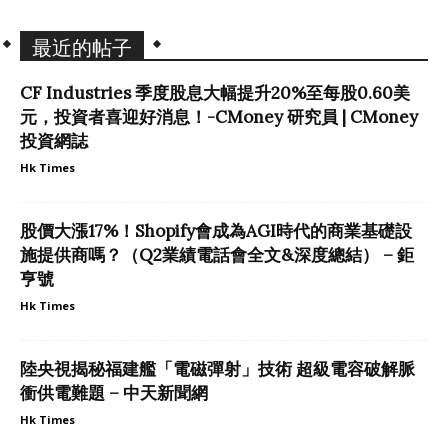
最近的帖子
CF Industries 季度股息大幅提升20%至每股0.60美
元，投資者喜迎好消息！-CMoney 研究員 | CMoney
投資網誌
Hk Times
股價大漲17%！Shopify會成為AGI時代的商業基礎設
施提供商嗎？（Q2業績電話會全文&深度總結） – 鉅
亨號
Hk Times
陸央視揭秘福建艦「電磁彈射」技術 超級電容破解脈
衝供電難題 – 中天新聞網
Hk Times