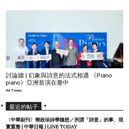
討論牆 | 幻象與詩意的法式相遇 《Piano
piano》亞洲首演在臺中
Hk Times
最近的帖子
〈中華副刊〉簡政珍詩學隨想／所謂「詩意」的事、現
實重整 | 中華日報 | LINE TODAY