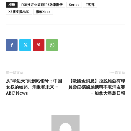
標籤
FSR技術4K遊戲FPS效率翻倍
Series
T客邦
XS將支援AMD
微軟Xbox
前一篇文章
下一篇文章
从“半边天”到删帖销号：中国
【歐國盃消息】拉脱維亞有球
女权的崛起、消退和未来 –
員染疫德國足總稱不取消友賽
ABC News
– 加拿大星島日報