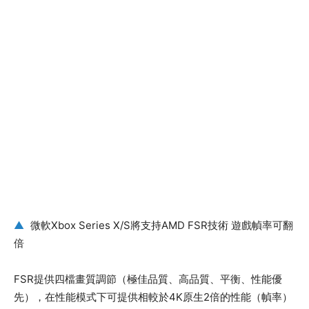
▲
微軟Xbox Series X/S將支持AMD FSR技術 遊戲幀率可翻
倍
FSR提供四檔畫質調節（極佳品質、高品質、平衡、性能優
先），在性能模式下可提供相較於4K原生2倍的性能（幀率）