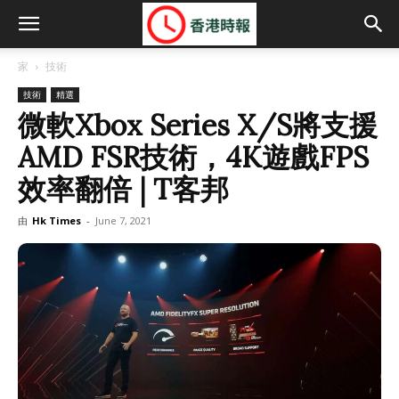
家
技術
技術
精選
微軟Xbox Series X/S將支援
AMD FSR技術，4K遊戲FPS
效率翻倍 | T客邦
由
Hk Times
-
June 7, 2021