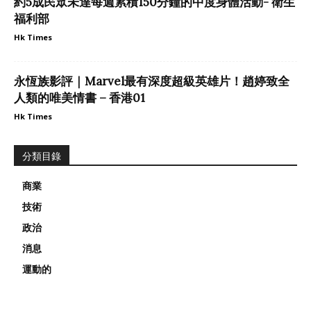
約5成民眾未達每週累積150分鐘的中度身體活動- 衛生
福利部
Hk Times
永恆族影評｜Marvel最有深度超級英雄片！趙婷致全
人類的唯美情書 – 香港01
Hk Times
分類目錄
商業
技術
政治
消息
運動的