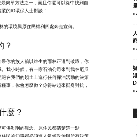
動現況最簡單方法之一，而且你還可以從中找到自
量
蹤的IG環保人士對談！
Hk
雨林的環境與原住民權利四處奔走宣傳。
商
的？
Hk
如果你的族人賴以維生的雨林正遭到破壞，你
擇。我小時候，有一家石油公司來到我在厄瓜
港
拒絕在我們的領土上進行任何採油活動的決策
D
這種事，你會怎麼做？你得站起來挺身對抗，
Hk
說什麼？
是可供剝削的觀念。原住民都清楚這一點
原住民的知識都必須進入氣候政治與所有決策