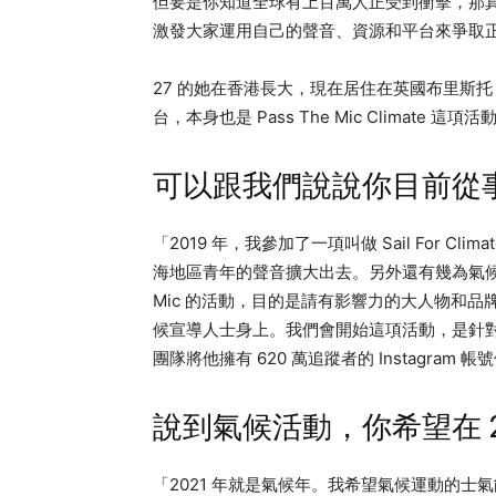
但要是你知道全球有上百萬人正受到衝擊，那
激發大家運用自己的聲音、資源和平台來爭取
27 的她在香港長大，現在居住在英國布里斯托，目前正在
台，本身也是 Pass The Mic Climate 
可以跟我們說說你目前從
「2019 年，我參加了一項叫做 Sail For Cl
海地區青年的聲音擴大出去。另外還有幾為氣候運
Mic 的活動，目的是請有影響力的大人物和
候宣導人士身上。我們會開始這項活動，是針對大衛·艾登堡
團隊將他擁有 620 萬追蹤者的 Instagram
說到氣候活動，你希望在 2
「2021 年就是氣候年。我希望氣候運動的