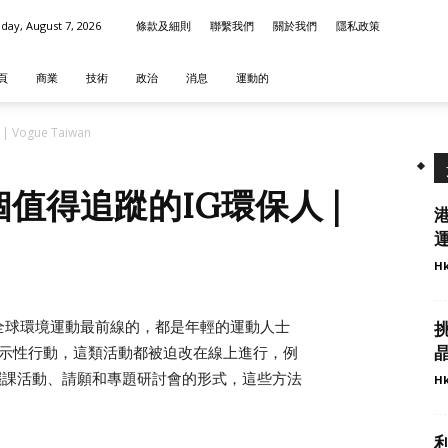
iday, August 7, 2026
條款及細則
聯繫我們
關於我們
隱私政策
頁
商業
技術
政治
消息
運動的
ogue Taiwan
值得追蹤的IG環保人 |
Hk
全球環境運動最前線的，都是年輕的運動人士
群體宣示性行動，這類活動都被迫改在線上進行，例
帶領的罷課活動、請願和專題研討會的形式，這些方法
Hk