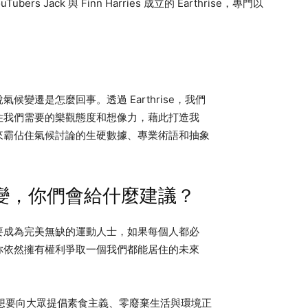
ubers Jack 與 Finn Harries 成立的 Earthrise，專門以
變遷是怎麼回事。透過 Earthrise，我們
住我們需要的樂觀態度和想像力，藉此打造我
來霸佔住氣候討論的生硬數據、專業術語和抽象
變，你們會給什麼建議？
要成為完美無缺的運動人士，如果每個人都必
你依然擁有權利爭取一個我們都能居住的未來
國洛杉磯，想要向大眾提倡素食主義、零廢棄生活與環境正