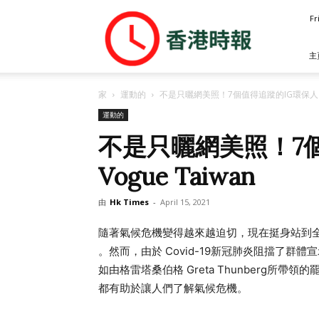
香
Fr
港
時
報
主
家
運動的
不是只曬網美照！7個值得追蹤的IG環保人 | V
運動的
不是只曬網美照！7個
Vogue Taiwan
由
Hk Times
-
April 15, 2021
隨著氣候危機變得越來越迫切，現在挺身站到
。然而，由於 Covid-19新冠肺炎阻擋了
如由格雷塔桑伯格 Greta Thunberg所
都有助於讓人們了解氣候危機。