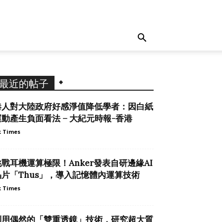
最近的帖子
港人對大陸政府好感淨值降低學者：因白紙
運動產生負面看法 – 大紀元時報-香港
 Times
挑戰耳機運算極限！Anker發表自研邊緣AI
晶片「Thus」，導入記憶體內運算技術
 Times
利用偶然的「雙重透鏡」技術，研究超大質