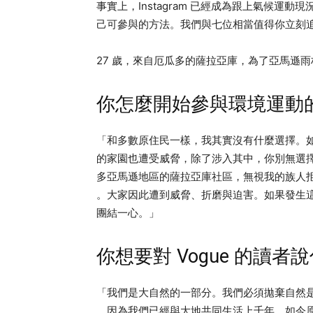
事實上，Instagram 已經成為跟上氣候運
己可參與的方法。我們與七位相當值得你立刻追
27 歲，來自厄瓜多的薩拉亞庫，為了亞馬遜
你怎麼開始參與環境運動
「和多數原住民一樣，我其實沒有什麼選擇。
的家園也遭受威脅，除了涉入其中，你別無選
多亞馬遜地區的薩拉亞庫社區，無視我的族人
。大家因此遭到威脅、折磨與迫害。如果發生
團結一心。」
你想要對 Vogue 的讀者
「我們是大自然的一部分。我們必須拋棄自然
，因為我們已經與大地共同生活上千年。如今