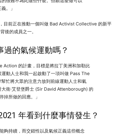
真的很難不為此做些什麼。但願這麼做可以
正義。」
推動一個叫做 Bad Activist Collective 的新平
這項活動背後的成員之一。
事過的氣候運動嗎？
imate Action 的計畫，目標是將拉丁美洲和加勒比
動人士和我一起啟動了一項叫做 Pass The
品牌幫忙將大眾的注意力放到前線運動人士和氣
爵士 (Sir David Attenborough) 的
 帳號停掉所做的回應。」
021 年看到什麼事情發生？
士氣能夠持續，而交錯性以及氣候正義這些概念