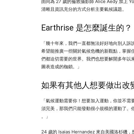
由同為 27 歲的倫敦攝影師 Alice Aedy 加上 YouT
清晰且資訊充分的方式分析主要氣候議題。
Earthrise 是怎麼誕生的？
「幾十年來，我們一直都無法好好地向別人訴說氣候
希望能推廣一些關於氣候危機的新觀點，掌握
們都迫切需要的世界。我們也想要解開多年以
圖表造成的枷鎖。」
如果有其他人想要做出改
「氣候運動需要你！想要加入運動，你並不需
須完美，那我們只能發動很小規模的運動了。
。」
24 歲的 Isaias Hernandez 來自美