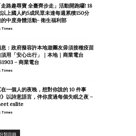
「走路趣尋寶 全臺齊步走」活動開跑囉! 18
歲以上國人約5成民眾未達每週累積150分
鐘的中度身體活動- 衛生福利部
 Times
消息：政府擬容許本地遊團友毋須接種疫苗
但須用「安心出行」｜本地｜商業電台
81903 – 商業電台
 Times
《在一個人的夜晚，想對你說的 10 件事
情》以詩意語言，伴你度過每個失眠之夜 –
eet eslite
 Times
分類目錄