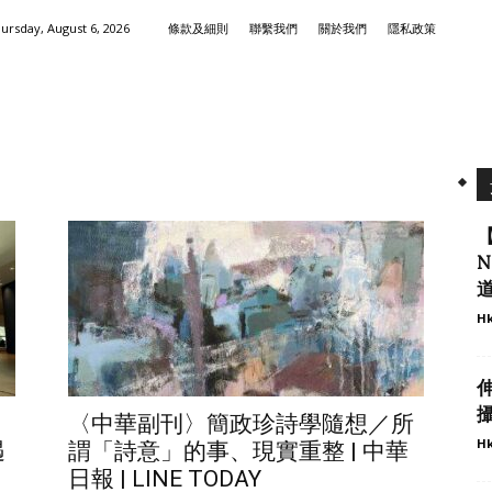
ursday, August 6, 2026
條款及細則
聯繫我們
關於我們
隱私政策
【
Hk
攝
〈中華副刊〉簡政珍詩學隨想／所
Hk
遇
謂「詩意」的事、現實重整 | 中華
日報 | LINE TODAY