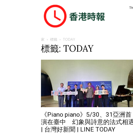
香
Th
港
時
報
家
標籤
TODAY
標籤: TODAY
《Piano piano》5/30、31亞洲首
演在臺中 幻象與詩意的法式相
| 台灣好新聞 | LINE TODAY