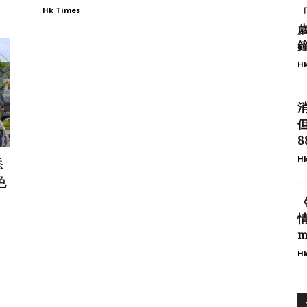
Hk Times
Hk
8
Hk
添
色
m
Hk