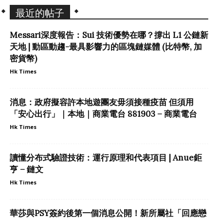
最近的帖子
Messari深度報告：Sui 技術優勢在哪？撐出 L1 公鏈新
天地 | 動區動趨-最具影響力的區塊鏈媒體 (比特幣, 加
密貨幣)
Hk Times
消息：政府擬容許本地遊團友毋須接種疫苗 但須用
「安心出行」｜本地｜商業電台 881903 – 商業電台
Hk Times
讀懂分布式驗證技術：運行原理和代表項目 | Anue鉅
亨 – 鏈文
Hk Times
華莎與PSY簽約後第一個消息公開！新所屬社「回應戀