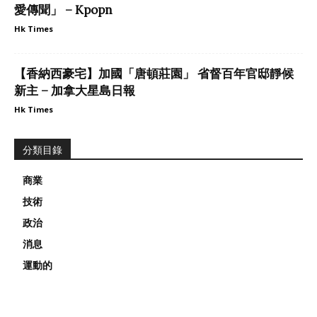
愛傳聞」 – Kpopn
Hk Times
【香納西豪宅】加國「唐頓莊園」 省督百年官邸靜候
新主 – 加拿大星島日報
Hk Times
分類目錄
商業
技術
政治
消息
運動的