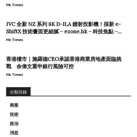
Hk Times
JVC 全新 NZ 系列 8K D-ILA 鐳射投影機！採新 e-
ShiftX 技術畫面更細膩 – ezone.hk – 科技焦點 –...
Hk Times
香港樓市｜施羅德CEO承認香港商業房地產面臨挑
戰 余偉文重申銀行風險可控
Hk Times
分類目錄
商業
技術
政治
消息