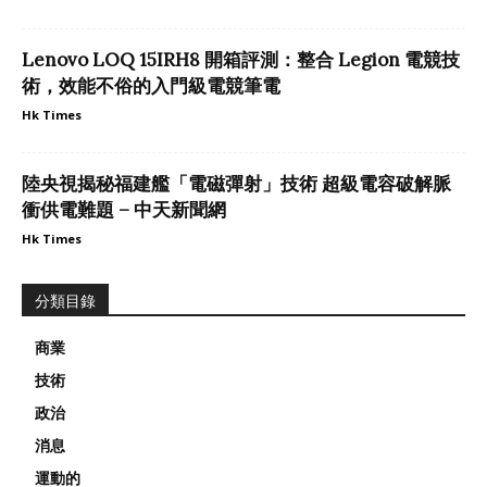
Lenovo LOQ 15IRH8 開箱評測：整合 Legion 電競技
術，效能不俗的入門級電競筆電
Hk Times
陸央視揭秘福建艦「電磁彈射」技術 超級電容破解脈
衝供電難題 – 中天新聞網
Hk Times
分類目錄
商業
技術
政治
消息
運動的