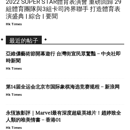
2022 SUPER STAR體育表演會 重磅回歸 29
組體育團隊與3組卡司跨界聯手 打造體育表
演盛典 | 綜合 | 要聞
Hk Times
最近的帖子
亞維儂藝術節開幕遊行 台灣街宣民眾驚豔 – 中央社即
時新聞
Hk Times
第14届全运会北京市国际象棋海选竞赛规程 – 新浪网
Hk Times
永恆族影評｜Marvel最有深度超級英雄片！趙婷致全
人類的唯美情書 – 香港01
Hk Times