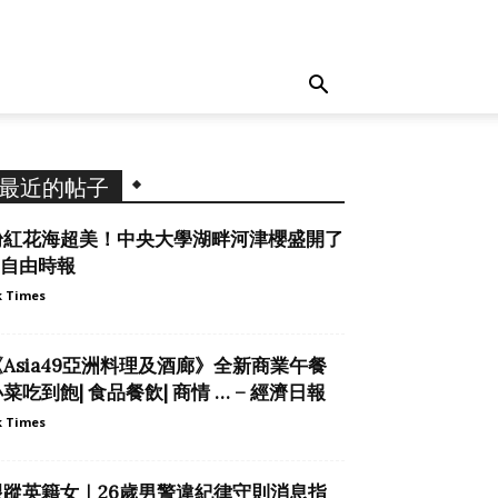
最近的帖子
粉紅花海超美！中央大學湖畔河津櫻盛開了
 自由時報
 Times
《Asia49亞洲料理及酒廊》全新商業午餐
菜吃到飽| 食品餐飲| 商情 … – 經濟日報
 Times
跟蹤英籍女｜26歲男警違紀律守則消息指