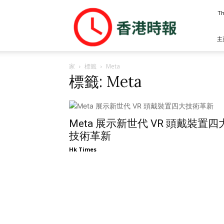
香
Th
港
時
報
主
家
標籤
Meta
標籤: Meta
Meta 展示新世代 VR 頭戴裝置四
技術革新
Hk Times