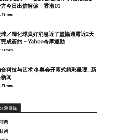
方今日出信解僱 – 香港01
 Times
籃球／歸化球員好消息近了籃協透露近2天
完成簽約 – Yahoo奇摩運動
 Times
融合科技与艺术 冬奥会开幕式精彩呈现_新
浪新闻
 Times
分類目錄
商業
技術