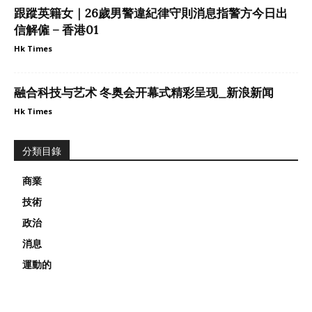
跟蹤英籍女｜26歲男警違紀律守則消息指警方今日出
信解僱 – 香港01
Hk Times
融合科技与艺术 冬奥会开幕式精彩呈现_新浪新闻
Hk Times
分類目錄
商業
技術
政治
消息
運動的