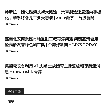
特斯拉一體化壓鑄技術大躍進，汽車製造速度邁向手機
化，華孚將會是主要受惠者 | Anue鉅亨 – 台股新聞
Hk Times
臺南北安商業區市地重劃工程再添榮耀 榮獲臺灣健康
暨高齡友善綠色城市獎 | 台灣好新聞 – LINE TODAY
Hk Times
美國電視台利用 AI 技術 生成體育主播聲線報導奧運消
息 – unwire.hk 香港
Hk Times
分類目錄
商業