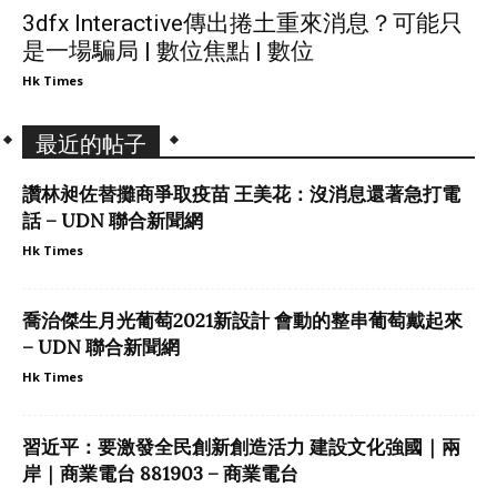
3dfx Interactive傳出捲土重來消息？可能只
是一場騙局 | 數位焦點 | 數位
Hk Times
最近的帖子
讚林昶佐替攤商爭取疫苗 王美花：沒消息還著急打電
話 – UDN 聯合新聞網
Hk Times
喬治傑生月光葡萄2021新設計 會動的整串葡萄戴起來
– UDN 聯合新聞網
Hk Times
習近平：要激發全民創新創造活力 建設文化強國｜兩
岸｜商業電台 881903 – 商業電台