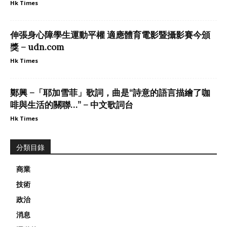
Hk Times
伸張身心障學生運動平權 適應體育電影暨攝影賽今頒
獎 – udn.com
Hk Times
鄭興 –「耶加雪菲」歌詞，曲是“詩意的語言描繪了咖
啡與生活的關聯…” – 中文歌詞台
Hk Times
分類目錄
商業
技術
政治
消息