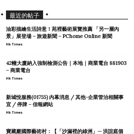
最近的帖子
油彩描繪生活詩意！苑裡藝術展覽推薦 「另一層內
景」展登場 – 旅遊新聞 – PChome Online 新聞
Hk Times
42幢大廈納入強制檢測公告｜本地｜商業電台 881903
– 商業電台
Hk Times
新城悅服務(01755) 內幕消息 / 其他-企業管治相關事
宜 / 停牌 – 信報網站
Hk Times
寶藏巖國際藝術村：【「沙漏裡的綠洲」— 洪誼庭個