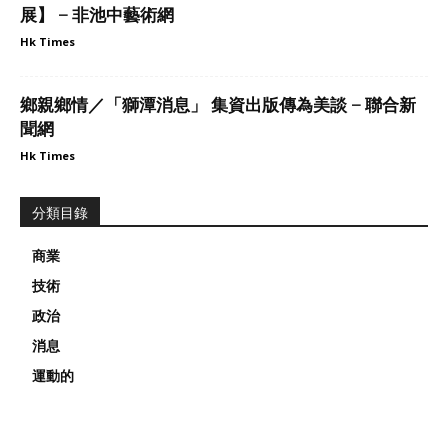
展】 – 非池中藝術網
Hk Times
鄉親鄉情／「獅潭消息」 集資出版傳為美談 – 聯合新
聞網
Hk Times
分類目錄
商業
技術
政治
消息
運動的