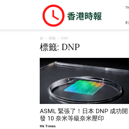
香
Th
港
時
報
主
家
標籤
DNP
標籤: DNP
ASML 緊張了！日本 DNP 成功開
發 10 奈米等級奈米壓印
Hk Times