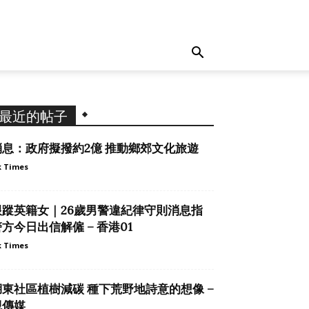
最近的帖子
消息：政府擬撥約2億 推動鄉郊文化旅遊
 Times
跟蹤英籍女｜26歲男警違紀律守則消息指
方今日出信解僱 – 香港01
 Times
湖東社區植樹減碳 種下荒野地詩意的想像 –
觀傳媒