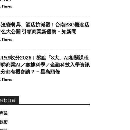
 Times
麥渣變餐具、酒店拚減塑！台南ESG概念店
特色大公開 引領商業新優勢 – 知新聞
 Times
UPAS收分2026︱盤點「8大」AI相關課程
即睇商業AI／數據科學／金融科技入學資訊
1分都有機會讀？ – 星島頭條
 Times
分類目錄
商業
技術