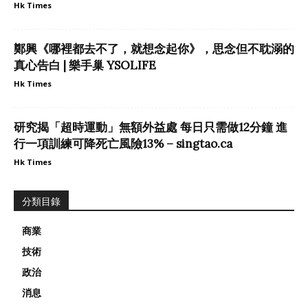
Hk Times
鄭興《哪裡都去不了，就想念起你》，思念但不耽溺的
真心告白 | 樂手巢 YSOLIFE
Hk Times
研究揭「超時運動」無額外益處 每日只需做12分鐘 進
行一項訓練可降死亡風險13% – singtao.ca
Hk Times
分類目錄
商業
技術
政治
消息