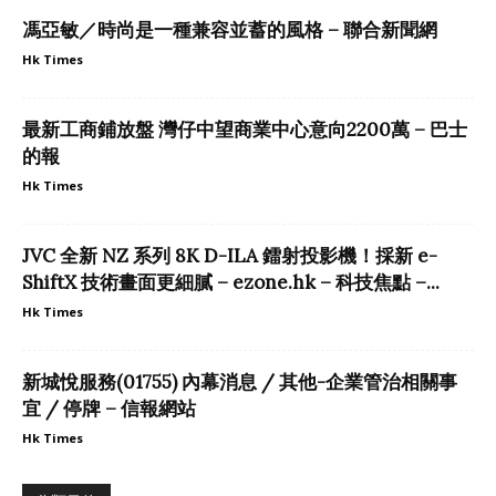
馮亞敏／時尚是一種兼容並蓄的風格 – 聯合新聞網
Hk Times
最新工商鋪放盤 灣仔中望商業中心意向2200萬 – 巴士
的報
Hk Times
JVC 全新 NZ 系列 8K D-ILA 鐳射投影機！採新 e-
ShiftX 技術畫面更細膩 – ezone.hk – 科技焦點 –...
Hk Times
新城悅服務(01755) 內幕消息 / 其他-企業管治相關事
宜 / 停牌 – 信報網站
Hk Times