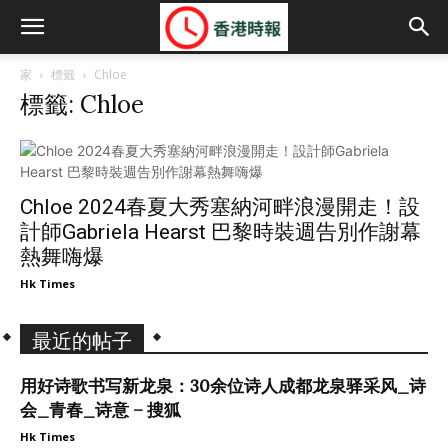
家
標籤
Chloe
標籤: Chloe
Chloe 2024春夏大秀塞納河畔浪漫開走！設
計師Gabriela Hearst 巴黎時裝週告別作謝幕
熱舞嗨爆
Hk Times
最近的帖子
用好诗歌书写新龙泉：30余位诗人成都龙泉驿采风_诗
会_青春_诗意 – 搜狐
Hk Times