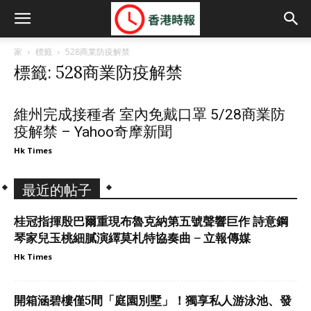
家
標籤
528商業防疫解禁
標籤: 528商業防疫解禁
維州完成接種者 室內免戴口罩 5/28商業防
疫解禁 – Yahoo奇摩新聞
Hk Times
最近的帖子
桂冠指揮殷巴爾重現布魯克納第五號聲響巨作 詩意鋼
琴家兒玉桃細膩演繹莫札特協奏曲 – 立報傳媒
Hk Times
開箱涵碧樓僅5間「庭園別墅」！獨享私人游泳池、發