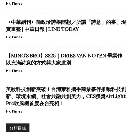
Hk Times
〈中華副刊〉簡政珍詩學隨想／所謂「詩意」的事、現
實重整 | 中華日報 | LINE TODAY
Hk Times
【MING’S BRO】SS25｜DRIES VAN NOTEN 畢業作
以充滿詩意的方式與大家道別
Hk Times
美妝科技創新突破！台灣萊雅攜手商業夥伴推動科技創
新、環境永續、社會共融共創美力，CES獲獎AirLight
Pro吹風機首度在台亮相！
Hk Times
分類目錄