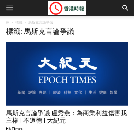
家
標籤
馬斯克言論爭議
標籤: 馬斯克言論爭議
馬斯克言論爭議 盧秀燕：為商業利益傷害我
主權 | 不道德 | 大紀元
Hk Times