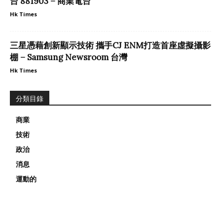
台 881903 – 商業電台
Hk Times
三星憑藉創新顯示技術 攜手CJ ENM打造首座虛擬攝影
棚 – Samsung Newsroom 台灣
Hk Times
分類目錄
商業
技術
政治
消息
運動的