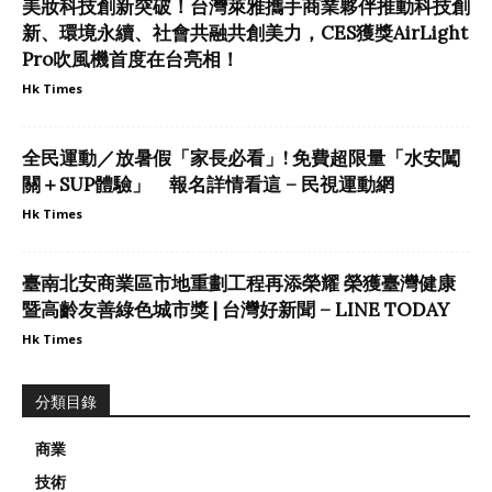
美妝科技創新突破！台灣萊雅攜手商業夥伴推動科技創
新、環境永續、社會共融共創美力，CES獲獎AirLight
Pro吹風機首度在台亮相！
Hk Times
全民運動／放暑假「家長必看」! 免費超限量「水安闖
關＋SUP體驗」 報名詳情看這 – 民視運動網
Hk Times
臺南北安商業區市地重劃工程再添榮耀 榮獲臺灣健康
暨高齡友善綠色城市獎 | 台灣好新聞 – LINE TODAY
Hk Times
分類目錄
商業
技術