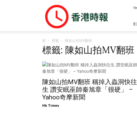
香
Th
港
時
報
主
家
標籤
陳如山拍MV翻班
標籤: 陳如山拍MV翻班
陳如山拍MV翻班 稱掉入蟲洞快往
生 讚安眠巫師秦旭章「很硬」 –
Yahoo奇摩新聞
Hk Times