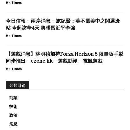
Hk Times
今日信報 – 兩岸消息 – 施紀賢：英不需美中之間選邊
站 今起訪華4天 將晤習近平李強
Hk Times
【遊戲消息】林明禎加持Forza Horizon 5 限量版手掣
同步推出 – ezone.hk – 遊戲動漫 – 電競遊戲
Hk Times
分類目錄
商業
技術
政治
消息