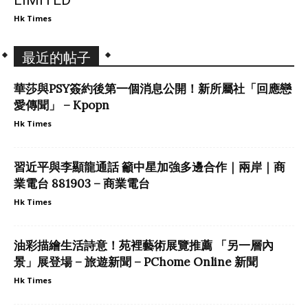
LIMITED
Hk Times
最近的帖子
華莎與PSY簽約後第一個消息公開！新所屬社「回應戀
愛傳聞」 – Kpopn
Hk Times
習近平與李顯龍通話 籲中星加強多邊合作｜兩岸｜商
業電台 881903 – 商業電台
Hk Times
油彩描繪生活詩意！苑裡藝術展覽推薦 「另一層內
景」展登場 – 旅遊新聞 – PChome Online 新聞
Hk Times