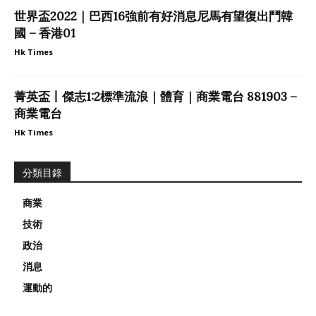
世界盃2022｜巴西16強前有好消息尼馬有望復出鬥韓
國 – 香港01
Hk Times
菁英盃丨傑志1:2標準流浪｜體育｜商業電台 881903 –
商業電台
Hk Times
分類目錄
商業
技術
政治
消息
運動的