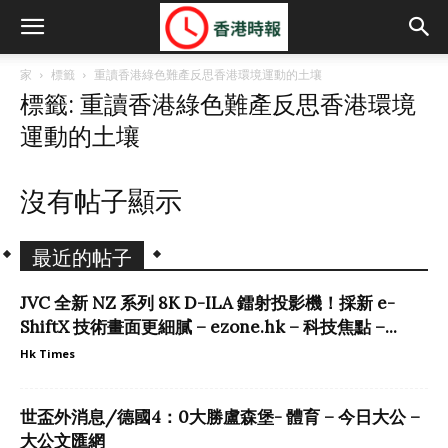
家
標籤
重讀香港綠色難產反思香港環境運動的土壤
標籤: 重讀香港綠色難產反思香港環境
運動的土壤
沒有帖子顯示
最近的帖子
JVC 全新 NZ 系列 8K D-ILA 鐳射投影機！採新 e-
ShiftX 技術畫面更細膩 – ezone.hk – 科技焦點 –...
Hk Times
世盃外消息/德國4：0大勝盧森堡- 體育 – 今日大公 –
大公文匯網