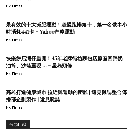
Hk Times
最有效的十大減肥運動！超慢跑排第十，第一名做半小
時消耗441卡 – Yahoo奇摩運動
Hk Times
快樂餅店灣仔重開！45年老牌街坊麵包店原區回歸奶
油筒、沙翁重現 … – 星島頭條
Hk Times
高雄打造健康城市 拉近與運動的距離 | 遠見雜誌整合傳
播部企劃製作 | 遠見雜誌
Hk Times
分類目錄