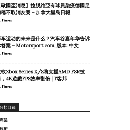
【歐國盃消息】拉脱維亞有球員染疫德國足
總稱不取消友賽 – 加拿大星島日報
 Times
赛车运动的未来是什么？汽车谷嘉年华告诉
答案 – Motorsport.com, 版本: 中文
 Times
軟Xbox Series X/S將支援AMD FSR技
，4K遊戲FPS效率翻倍 | T客邦
 Times
分類目錄
商業
技術