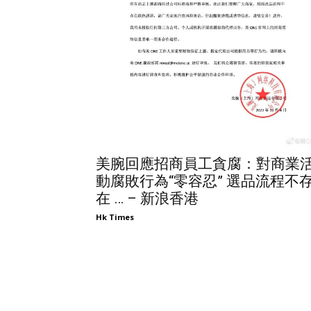
美腕回應招商員工貪腐：對商業
動腐敗行為“零容忍” 選品流程不
在 … – 新浪香港
Hk Times