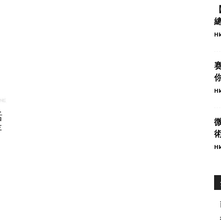
Hk
你
Hk
活
微
存
術
Hk