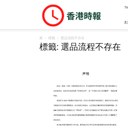
香
Th
港
時
報
主
家
標籤
選品流程不存在
標籤: 選品流程不存在