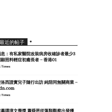
最近的帖子
消息：有私家醫院改裝病房收確診者最少3
間願照料輕症初癒長者 – 香港01
 Times
裴洛西證實兒子隨行出訪 純陪同無關商業 –
dn.com
 Times
建蓁環境文學獎 蕭舜恩從藻類觀察出發獲