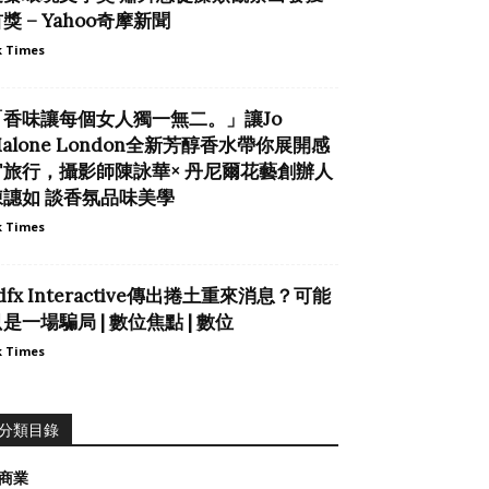
獎 – Yahoo奇摩新聞
 Times
「香味讓每個女人獨一無二。」讓Jo
alone London全新芳醇香水帶你展開感
官旅行，攝影師陳詠華× 丹尼爾花藝創辦人
陳譓如 談香氛品味美學
 Times
dfx Interactive傳出捲土重來消息？可能
是一場騙局 | 數位焦點 | 數位
 Times
分類目錄
商業