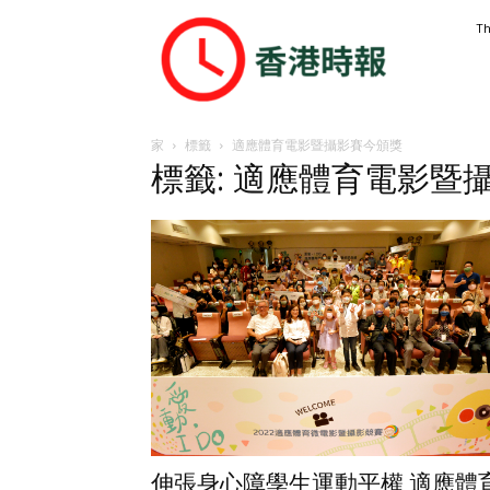
香
Th
港
時
報
家
標籤
適應體育電影暨攝影賽今頒獎
標籤: 適應體育電影暨
伸張身心障學生運動平權 適應體