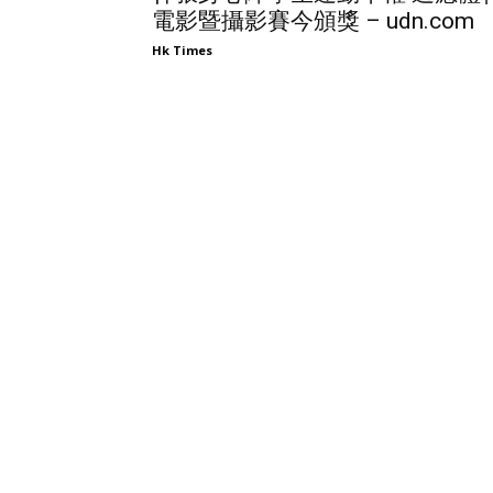
電影暨攝影賽今頒獎 – udn.com
Hk Times