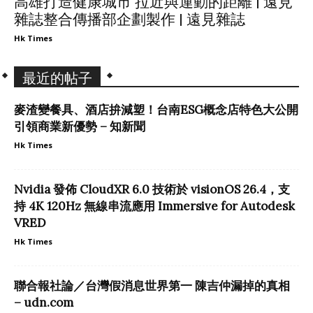
高雄打造健康城市 拉近與運動的距離 | 遠見
雜誌整合傳播部企劃製作 | 遠見雜誌
Hk Times
最近的帖子
麥渣變餐具、酒店拚減塑！台南ESG概念店特色大公開
引領商業新優勢 – 知新聞
Hk Times
Nvidia 發佈 CloudXR 6.0 技術於 visionOS 26.4，支
持 4K 120Hz 無線串流應用 Immersive for Autodesk
VRED
Hk Times
聯合報社論／台灣假消息世界第一 陳吉仲漏掉的真相
– udn.com