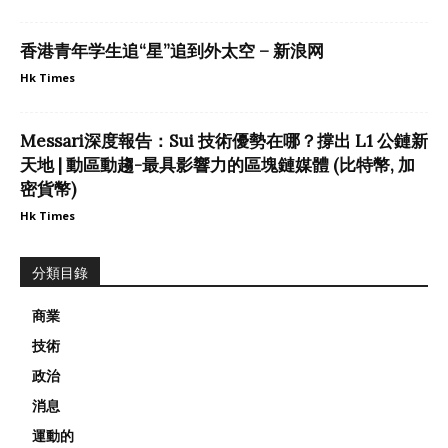
香港青年学生追“星”追到外太空 – 新浪网
Hk Times
Messari深度報告：Sui 技術優勢在哪？撐出 L1 公鏈新
天地 | 動區動趨-最具影響力的區塊鏈媒體 (比特幣, 加
密貨幣)
Hk Times
分類目錄
商業
技術
政治
消息
運動的