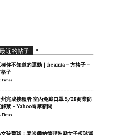
最近的帖子
種你不知道的運動｜heamia – 方格子 –
方格子
 Times
維州完成接種者 室內免戴口罩 5/28商業防
解禁 – Yahoo奇摩新聞
 Times
為女孩擊球：泰米爾納德邦鼓勵女子板球運