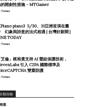
的開創性措施 – MTGamer
 Times
Piano piano》5/30、31亞洲首演在臺
中 幻象與詩意的法式相遇 | 台灣好新聞 |
INE TODAY
 Times
「艾倫」梶裕貴支持 AI 聲紋保護技術，
levenLabs 引入 C2PA 國際標準及
oiceCAPTCHA 雙重防護
 Times
分類目錄
商業