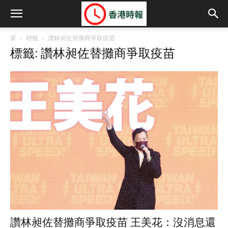
家
標籤
讚林昶佐替攤商爭取疫苗
標籤: 讚林昶佐替攤商爭取疫苗
讚林昶佐替攤商爭取疫苗 王美花：沒消息還