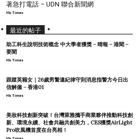
著急打電話 – UDN 聯合新聞網
Hk Times
最近的帖子
助工科生說明技術概念 中大學者獲獎 – 晴報 – 港聞 –
要聞
Hk Times
跟蹤英籍女｜26歲男警違紀律守則消息指警方今日出
信解僱 – 香港01
Hk Times
美妝科技創新突破！台灣萊雅攜手商業夥伴推動科技創
新、環境永續、社會共融共創美力，CES獲獎AirLight
Pro吹風機首度在台亮相！
Hk Times