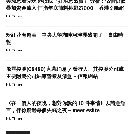
美減息若兌現 港股或「好消息出貨」 分析：估值仍低
疊加資金流入 恒指年底前料挑戰27000 – 香港文匯網
Hk Times
粉紅花海超美！中央大學湖畔河津櫻盛開了 – 自由時
報
Hk Times
飛霓控股(08480) 內幕消息 / 發行人、其控股公司或
主要附屬公司結束營業及清盤 – 信報網站
Hk Times
《在一個人的夜晚，想對你說的 10 件事情》以詩意語
言，伴你度過每個失眠之夜 – meet eslite
Hk Times