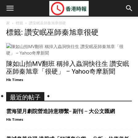
家
標籤
讚安眠巫師秦旭章很硬
標籤: 讚安眠巫師秦旭章很硬
陳如山拍MV翻班 稱掉入蟲洞快往生 讚安眠
巫師秦旭章「很硬」 – Yahoo奇摩新聞
Hk Times
最近的帖子
雲海望月劇院營造詩意聯繫- 副刊 – 大公文匯網
Hk Times