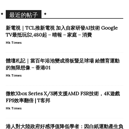
最近的帖子
新電視｜TCL推新電視 加入自家研發AI技術 Google
TV最抵玩$2,480起 – 晴報 – 家庭 – 消費
Hk Times
體壇札記｜當百年浴池變成滑板暨足球場 給體育運動
的無限想像 – 香港01
Hk Times
微軟Xbox Series X/S將支援AMD FSR技術，4K遊戲
FPS效率翻倍 | T客邦
Hk Times
港人對大陸政府好感淨值降低學者：因白紙運動產生負