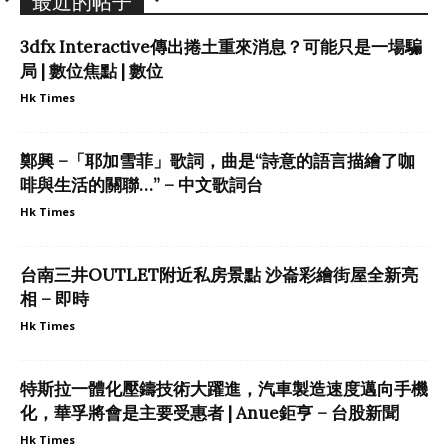
最近的帖子
3dfx Interactive傳出捲土重來消息？可能只是一場騙
局 | 數位焦點 | 數位
Hk Times
鄭興 –「耶加雪菲」歌詞，曲是“詩意的語言描繪了咖
啡與生活的關聯…” – 中文歌詞台
Hk Times
台南三井OUTLET附近私房景點 沙崙彩繪街屋全新亮
相 – 即時
Hk Times
特斯拉一體化壓鑄技術大躍進，汽車製造速度邁向手機
化，華孚將會是主要受惠者 | Anue鉅亨 – 台股新聞
Hk Times