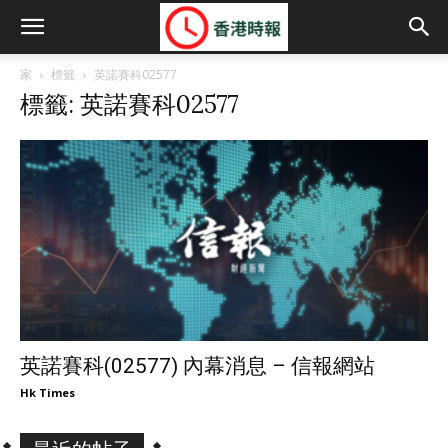
家
標籤
英諾賽科02577
標籤: 英諾賽科02577
英諾賽科(02577) 內幕消息 – 信報網站
Hk Times