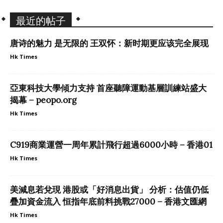
最近的帖子
唐诗的魅力 是无限的 王双怀：新时期更应该完全展现
Hk Times
亞東科技大學傾力支持 首座聽障運動基層訓練站盛大
揭幕 – peopo.org
Hk Times
C919商業運營一周年累計飛行超過6000小時 – 香港01
Hk Times
美減息若兌現 港股或「好消息出貨」 分析：估值仍低
疊加資金流入 恒指年底前料挑戰27000 – 香港文匯網
Hk Times