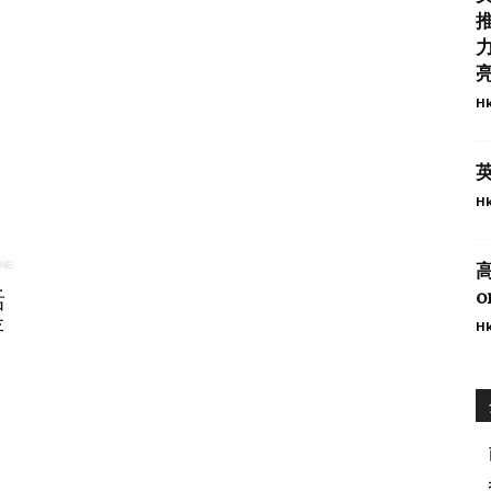
力
Hk
英
Hk
o
活
存
Hk