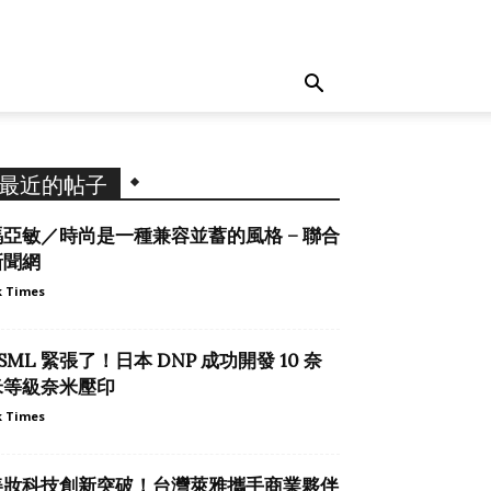
最近的帖子
馮亞敏／時尚是一種兼容並蓄的風格 – 聯合
新聞網
 Times
SML 緊張了！日本 DNP 成功開發 10 奈
米等級奈米壓印
 Times
美妝科技創新突破！台灣萊雅攜手商業夥伴