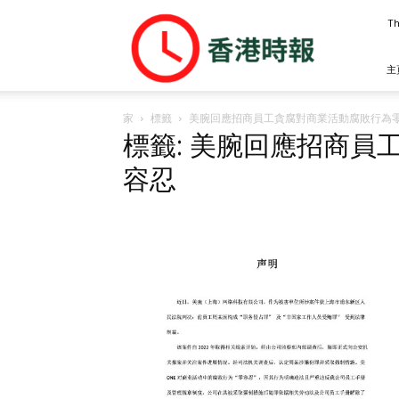
香
Th
港
時
報
主
家
標籤
美腕回應招商員工貪腐對商業活動腐敗行為
標籤: 美腕回應招商員
容忍