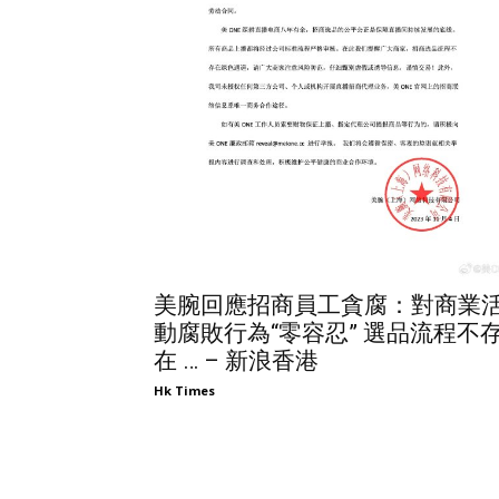
美腕回應招商員工貪腐：對商業
動腐敗行為“零容忍” 選品流程不
在 … – 新浪香港
Hk Times