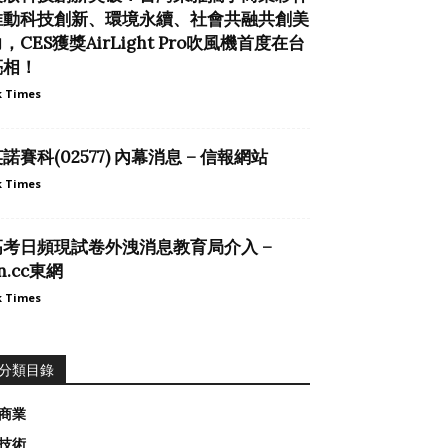
推動科技創新、環境永續、社會共融共創美
，CES獲獎AirLight Pro吹風機首度在台
亮相！
 Times
諾賽科(02577) 內幕消息 – 信報網站
 Times
高考日頻現試卷外洩消息教育局介入 –
n.cc東網
 Times
分類目錄
商業
技術