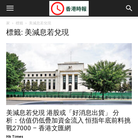
家
標籤
美減息若兌現
標籤: 美減息若兌現
美減息若兌現 港股或「好消息出貨」 分
析：估值仍低疊加資金流入 恒指年底前料挑
戰27000 – 香港文匯網
Hk Times