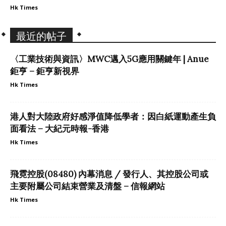
Hk Times
最近的帖子
〈工業技術與資訊〉MWC邁入5G應用關鍵年 | Anue
鉅亨 – 鉅亨新視界
Hk Times
港人對大陸政府好感淨值降低學者：因白紙運動產生負
面看法 – 大紀元時報-香港
Hk Times
飛霓控股(08480) 內幕消息 / 發行人、其控股公司或
主要附屬公司結束營業及清盤 – 信報網站
Hk Times