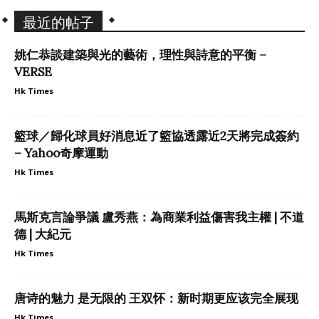
最近的帖子
姚仁恭談建築與光的藝術，理性與詩意的平衡 –
VERSE
Hk Times
籃球／歸化球員好消息近了籃協透露近2天將完成簽約
– Yahoo奇摩運動
Hk Times
馬斯克言論爭議 盧秀燕：為商業利益傷害我主權 | 不道
德 | 大紀元
Hk Times
唐诗的魅力 是无限的 王双怀：新时期更应该完全展现
Hk Times