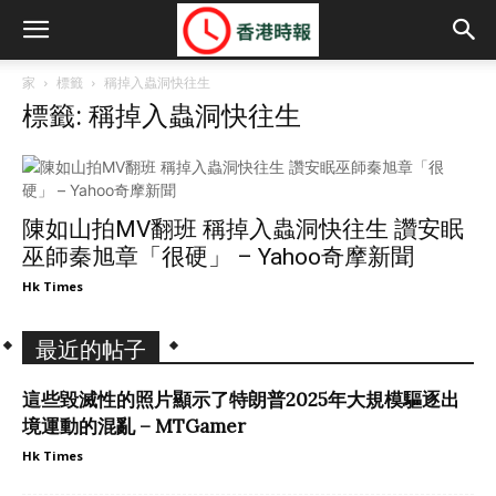
家
標籤
稱掉入蟲洞快往生
標籤: 稱掉入蟲洞快往生
陳如山拍MV翻班 稱掉入蟲洞快往生 讚安眠
巫師秦旭章「很硬」 – Yahoo奇摩新聞
Hk Times
最近的帖子
這些毀滅性的照片顯示了特朗普2025年大規模驅逐出
境運動的混亂 – MTGamer
Hk Times