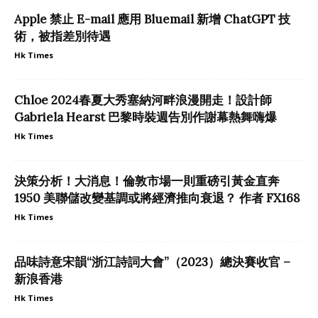
Apple 禁止 E-mail 應用 Bluemail 新增 ChatGPT 技
術，被指差別待遇
Hk Times
Chloe 2024春夏大秀塞納河畔浪漫開走！設計師
Gabriela Hearst 巴黎時裝週告別作謝幕熱舞嗨爆
Hk Times
決策分析！大消息！倫敦市場一則重磅引黃金直奔
1950 美聯儲改變基調或將經濟推向衰退？ 作者 FX168
Hk Times
品味詩意宋韻“浙江詩詞大會”（2023）總決賽收官 –
新浪香港
Hk Times