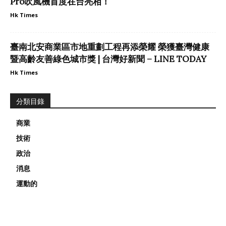
Pro吹風機首度在台亮相！
Hk Times
臺南北安商業區市地重劃工程再添榮耀 榮獲臺灣健康
暨高齡友善綠色城市獎 | 台灣好新聞 – LINE TODAY
Hk Times
分類目錄
商業
技術
政治
消息
運動的